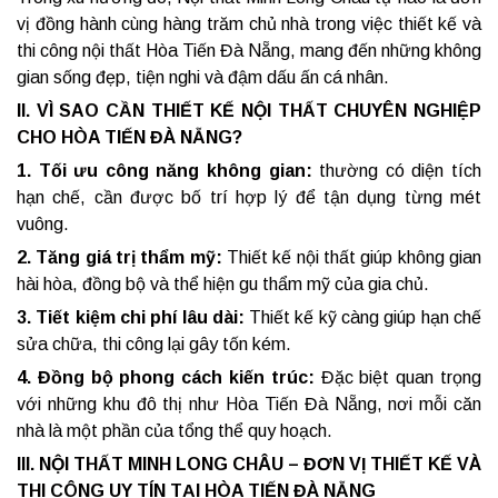
vị đồng hành cùng hàng trăm chủ nhà trong việc thiết kế và
thi công nội thất Hòa Tiến Đà Nẵng, mang đến những không
gian sống đẹp, tiện nghi và đậm dấu ấn cá nhân.
II. VÌ SAO CẦN THIẾT KẾ NỘI THẤT CHUYÊN NGHIỆP
CHO HÒA TIẾN ĐÀ NẴNG?
1. Tối ưu công năng không gian:
thường có diện tích
hạn chế, cần được bố trí hợp lý để tận dụng từng mét
vuông.
2. Tăng giá trị thẩm mỹ:
Thiết kế nội thất giúp không gian
hài hòa, đồng bộ và thể hiện gu thẩm mỹ của gia chủ.
3. Tiết kiệm chi phí lâu dài:
Thiết kế kỹ càng giúp hạn chế
sửa chữa, thi công lại gây tốn kém.
4. Đồng bộ phong cách kiến trúc:
Đặc biệt quan trọng
với những khu đô thị như Hòa Tiến Đà Nẵng, nơi mỗi căn
nhà là một phần của tổng thể quy hoạch.
III. NỘI THẤT MINH LONG CHÂU – ĐƠN VỊ THIẾT KẾ VÀ
THI CÔNG UY TÍN TẠI HÒA TIẾN ĐÀ NẴNG