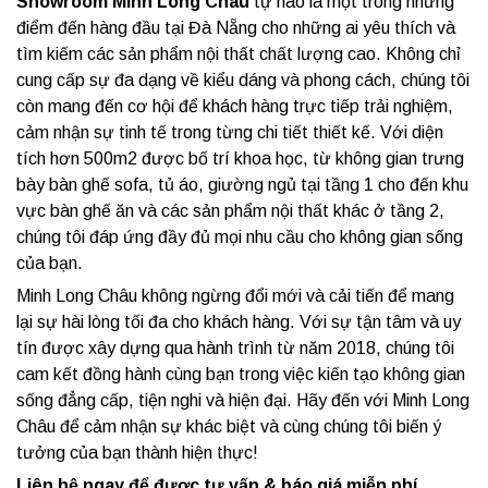
Showroom Minh Long Châu
tự hào là một trong những
điểm đến hàng đầu tại Đà Nẵng cho những ai yêu thích và
tìm kiếm các sản phẩm nội thất chất lượng cao. Không chỉ
cung cấp sự đa dạng về kiểu dáng và phong cách, chúng tôi
còn mang đến cơ hội để khách hàng trực tiếp trải nghiệm,
cảm nhận sự tinh tế trong từng chi tiết thiết kế. Với diện
tích hơn 500m2 được bố trí khoa học, từ không gian trưng
bày bàn ghế sofa, tủ áo, giường ngủ tại tầng 1 cho đến khu
vực bàn ghế ăn và các sản phẩm nội thất khác ở tầng 2,
chúng tôi đáp ứng đầy đủ mọi nhu cầu cho không gian sống
của bạn.
Minh Long Châu không ngừng đổi mới và cải tiến để mang
lại sự hài lòng tối đa cho khách hàng. Với sự tận tâm và uy
tín được xây dựng qua hành trình từ năm 2018, chúng tôi
cam kết đồng hành cùng bạn trong việc kiến tạo không gian
sống đẳng cấp, tiện nghi và hiện đại. Hãy đến với Minh Long
Châu để cảm nhận sự khác biệt và cùng chúng tôi biến ý
tưởng của bạn thành hiện thực!
Liên hệ ngay để được tư vấn & báo giá miễn phí