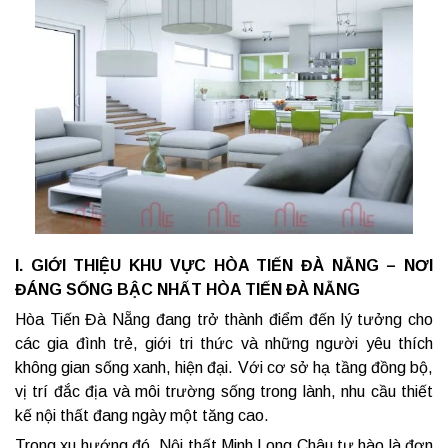
I. GIỚI THIỆU KHU VỰC HÒA TIẾN ĐÀ NẴNG – NƠI
ĐÁNG SỐNG BẬC NHẤT HÒA TIẾN ĐÀ NẴNG
Hòa Tiến Đà Nẵng đang trở thành điểm đến lý tưởng cho
các gia đình trẻ, giới tri thức và những người yêu thích
không gian sống xanh, hiện đại. Với cơ sở hạ tầng đồng bộ,
vị trí đắc địa và môi trường sống trong lành, nhu cầu thiết
kế nội thất đang ngày một tăng cao.
Trong xu hướng đó, Nội thất Minh Long Châu tự hào là đơn