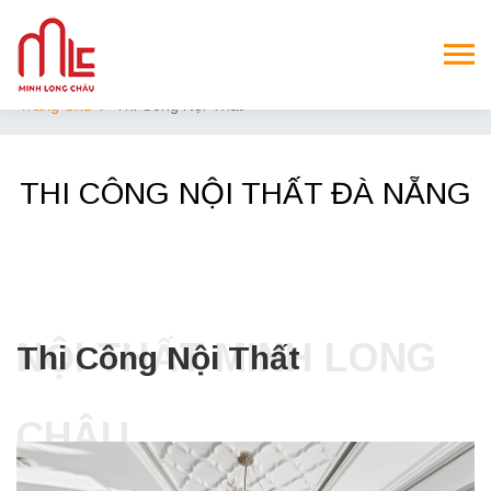
Trang Chủ
Thi Công Nội Thất
THI CÔNG NỘI THẤT ĐÀ NẴNG
NỘI THẤT MINH LONG
Thi Công Nội Thất
CHÂU