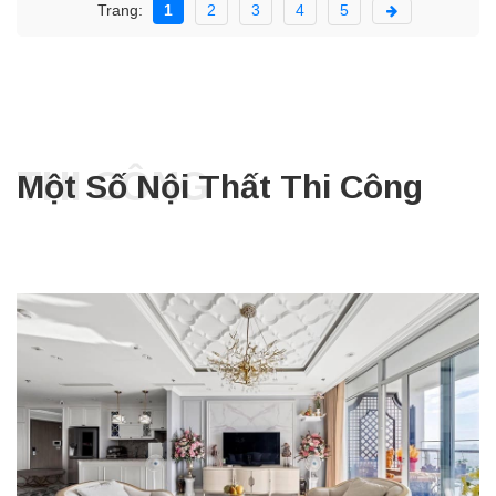
Trang:
1
2
3
4
5
THI CÔNG
Một Số Nội Thất Thi Công